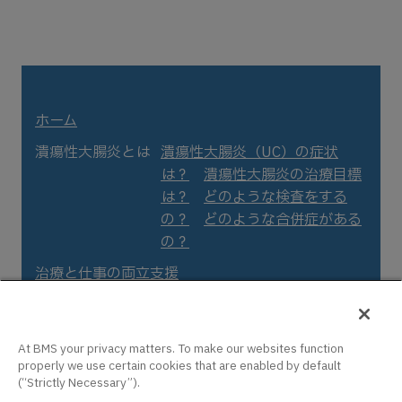
ホーム
潰瘍性大腸炎とは
潰瘍性大腸炎（UC）の症状
は？
潰瘍性大腸炎の治療目標
は？
どのような検査をする
の？
どのような合併症がある
の？
治療と仕事の両立支援
支援の輪インタビュー
UC患者 Aさん
UC患
者 Bさん
UC患者 Cさ
ん
IBD専門医
両立支援
At BMS your privacy matters. To make our websites function
properly we use certain cookies that are enabled by default
コーディネーター/キャリ
(“Strictly Necessary”).
アコンサルタント
患者