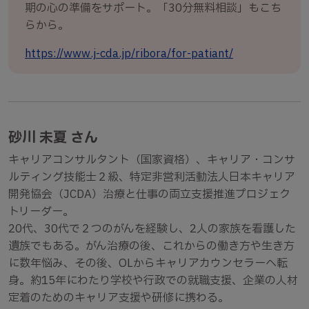
期の心の準備をサポート。「30分無料相談」もこち
らから。
https://www.j-cda.jp/ribora/for-patiant/
砂川 未夏 さん
キャリアコンサルタント（国家資格）、キャリア・コンサ
ルティング技能士２級、特定非営利活動法人日本キャリア
開発協会（JCDA）治療と仕事の両立支援推進プロジェク
トリーダー。
20代、30代で２つのがんを経験し、2人の家族を看護した
遺族でもある。がん治療の後、これからの働き方や生き方
に数年悩み、その後、OLからキャリアカウンセラーへ転
身。約15年にわたり学校や行政での就職支援、企業の人材
定着のためのキャリア支援や研修に携わる。