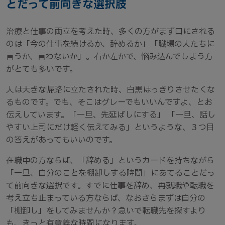
とだって前向きな選択肢
治療と仕事の両立を考えた時、多くの方がまず口にされる
のは「今の仕事を続けるか、辞めるか」「職場の人たちに
言うか、言わないか」。右か左かで、悩み込んでしまう方
がとても多いです。
人は大きな帰路に立たされた時、白黒はっきりさせたくな
るものです。でも、そこはグレーでもいいんですよ、とお
伝えしています。「一旦、先延ばしにする」 「一旦、話し
やすい上司にだけ軽く伝えてみる」というような、３つ目
の答えがあってもいいのです。
在職中の方ならば、「辞める」というカードを持ちながら
「一旦、自分のことを棚卸しする時間」にあてることだっ
て前向きな選択です。すでに仕事を辞め、再就職や転職を
考え立ち止まっている方ならば、なおさらまずは自分の
「棚卸し」をしてみませんか？急いで転職先を探すより
も、きっと有意義な時間になります。